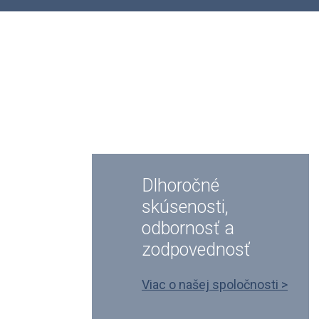
Pressure is
Our World
Dlhoročné
skúsenosti,
odbornosť a
zodpovednosť
Viac o našej spoločnosti >