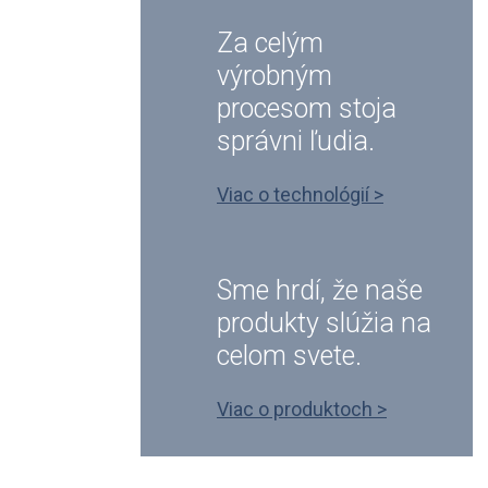
Za celým
výrobným
procesom stoja
správni ľudia.
Viac o technológií >
Sme hrdí, že naše
produkty slúžia na
celom svete.
Viac o produktoch >