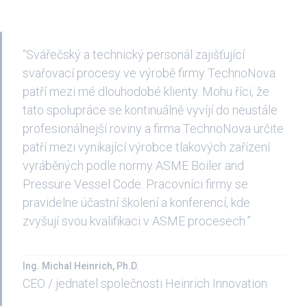
“Svářečský a technický personál zajišťující
svařovací procesy ve výrobě firmy TechnoNova
patří mezi mé dlouhodobé klienty. Mohu říci, že
tato spolupráce se kontinuálně vyvíjí do neustále
profesionálnejší roviny a firma TechnoNova určite
patří mezi vynikající výrobce tlakových zařízení
vyráběných podle normy ASME Boiler and
Pressure Vessel Code. Pracovníci firmy se
pravidelne účastní školení a konferencí, kde
zvyšují svou kvalifikaci v ASME procesech.”
Ing. Michal Heinrich, Ph.D.
CEO / jednatel společnosti Heinrich Innovation