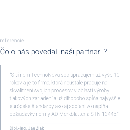
referencie
Čo o nás povedali naši partneri ?
“S tímom TechnoNova spolupracujem už vyše 10
rokov a je to firma, ktorá neustále pracuje na
skvalitnení svojich procesov v oblasti výroby
tlakových zariadení a už dlhodobo spĺňa najvyššie
európske štandardy ako aj spoľahlivo napĺňa
požiadavky normy AD Merkblätter a STN 13445.”
Dipl.-Ing. Ján Žiak