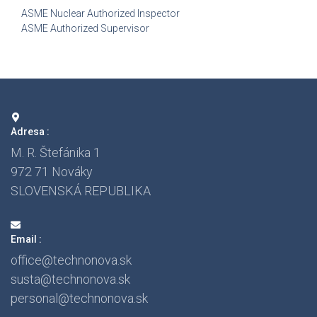
ASME Nuclear Authorized Inspector
ASME Authorized Supervisor
Adresa :
M. R. Štefánika 1
972 71 Nováky
SLOVENSKÁ REPUBLIKA
Email :
office@technonova.sk
susta@technonova.sk
personal@technonova.sk