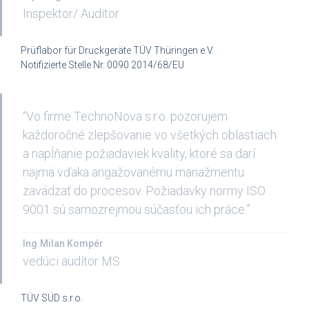
Inspektor/ Auditor
Prüflabor für Druckgeräte TÜV Thüringen e.V.
Notifizierte Stelle Nr. 0090 2014/68/EU
“Vo firme TechnoNova s.r.o. pozorujem
každoročné zlepšovanie vo všetkých oblastiach
a napĺňanie požiadaviek kvality, ktoré sa darí
najmä vďaka angažovanému manažmentu
zavádzať do procesov. Požiadavky normy ISO
9001 sú samozrejmou súčasťou ich práce.”
Ing.Milan Kompér
vedúci audítor MS
TÜV SÜD s.r.o.